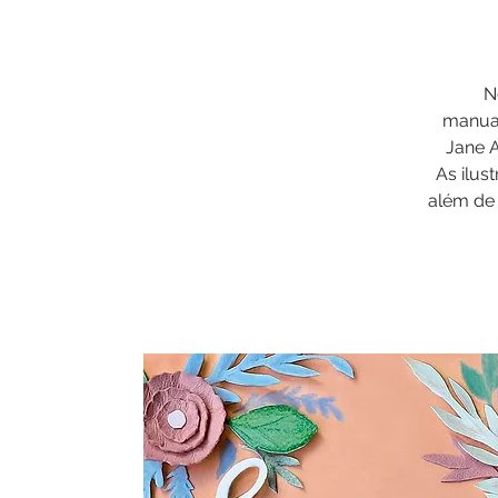
N
manual
Jane 
As ilus
além de 