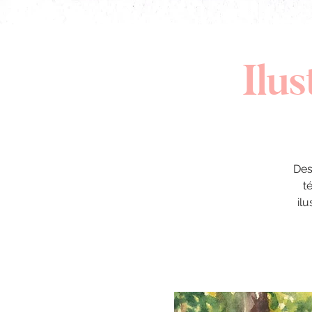
Ilus
Des
t
ilu