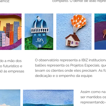
completo. O dente de leão repres
senciz.
O observatório representa a IBIZ institucio
ndo a mão dos
balões representa os Projetos Especiais, qu
o futurístico e
levam os clientes onde eles precisam. As 
l) às empresas
dedicação e o empenho da equipe.
Assim como na i
ser mantidos os 
representando 