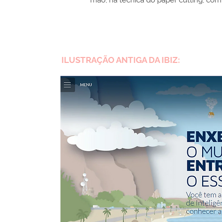
mão, na técnica do paper cutting, com
ILUSTRAÇÃO ANTIGA DA IBIZ: