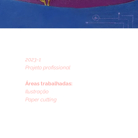
2023-1
Projeto profissional
Áreas trabalhadas:
Ilustração
Paper cutting