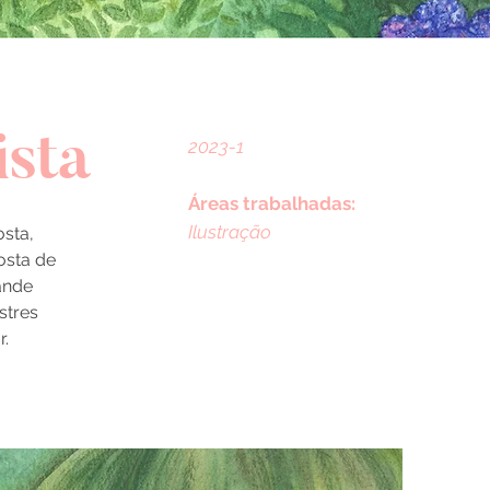
ista
2023-1
Áreas trabalhadas:
Ilustração
osta,
osta de
ande
stres
r.