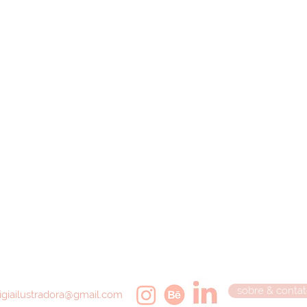
sobre & conta
ligiailustradora@gmail.com